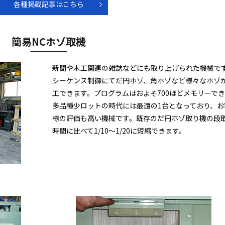
各種掲載記事はこちら
簡易NCホゾ取機
新聞や木工関連の雑誌などにも取り上げられた機械で
シーケンス制御にてだ円ホゾ、角ホゾなど様々なホゾ
工できます。プログラムはおよそ700ほどメモリーでき
多品種少ロットの時代には最適の1台となっており、お
様の評価も高い機械です。既存のだ円ホゾ取り機の段
時間に比べて1/10～1/20に短縮できます。