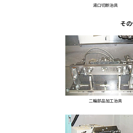
湯口切断治具
その
二輪部品加工治具