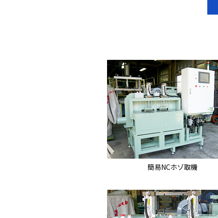
簡易NCホゾ取機