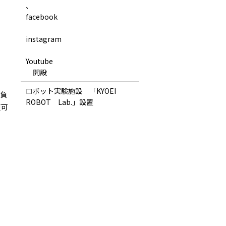
、
facebook
instagram
Youtube
開設
ロボット実験施設 「KYOEI
じ負
ROBOT Lab.」設置
更可