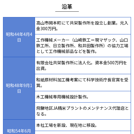
沿革
高山市岡本町にて共栄製作所を設立し創業。元入
金300万円。
昭和44年4月4
日
工作機械メーカー（山崎鉄工＝現マザック、山口
鉄工所、日立製作所、和井田製作所）の協力工場
として工作機械部品などを製作。
有限会社共栄製作所に法人化。資本金500万円を
出資。
和紙原材料加工機考案にて科学技術庁長官賞を受
昭和48年9月1
賞。
日
木工機械専用機械設計製作。
飛騨地区JA精米プラントのメンテナンス代理店と
なる。
本社工場を新設、現在地に移設。
昭和54年6月