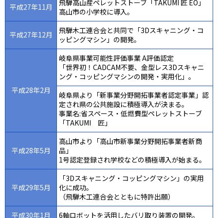
飛騨高山産ペレットストーブ「TAKUMI 匠 EO」
平成27年11月
高山市の小学校に導入。
飛騨木工連合会と共同で「3Dスキャニング・コ
平成27年12月
ッピングマシン」の開発。
岐阜県事業可能性評価事業 A評価認定
「世界初！CADCAM不要、金型レス3Dスキャニ
ング・コッピングマシンの開発・実用化」。
平成28年2月
岐阜県より「新事業分野開拓事業者認定事業」認
定され県の公共施設に積極導入が決まる。
事業名:省スペース・低燃費型ペレットストーブ
「TAKUMI 匠」
高山市より「高山市新事業分野開拓事業者新商
平成28年5月
品」
1号認定登録され学校などの積極導入が始まる。
「3Dスキャニング・コッピングマシン」の実用
平成29年5月
化に成功。
（飛騨木工連合会とともに特許出願）
平成30年1月
6軸ロボットを活用したバリ取り装置の開発。