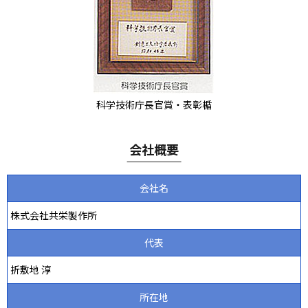
科学技術庁長官賞・表彰楯
会社概要
会社名
株式会社共栄製作所
代表
折敷地 淳
所在地