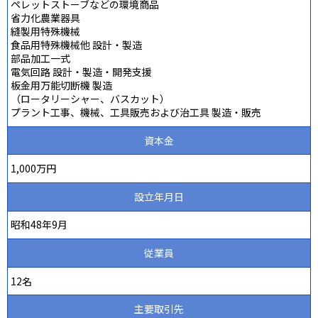
ペレットストーブなどの環境商品
省力化農業器具
縫製用特殊機械
食品用特殊機械他 設計・製造
部品加工一式
電気回路 設計・製造・開発支援
板金用万能切断機 製造
（ロータリーシャー、バスカット）
プラント工事、機械、工具販売および治工具 製造・販売
資本金
1,000万円
設立年月日
昭和48年9月
従業員
12名
主要取引先