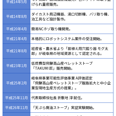
平成14年5月
げられ量産販売。
ダイカスト周辺機器、湯口切断機、バリ取り機、
平成14年8月
治工具など設計製作。
平成20年4月
簡易NCホゾ取り機開発。
平成21年4月
本格的にロボットシステム案件の受注開始。
経産省・農水省より「苗植え用穴掘り器 モグ太
平成21年8月
郎」が岐阜県の地域資源として認定される。
低燃費型飛騨高山産ペレットストーブ
平成23年1月
「TAKUMI 匠」販売開始。
岐阜県事業可能性評価事業 A評価認定
平成25年2月
「飛騨高山産ペレットストーブ販路拡大と中小企
業型現地生産方式の提案」。
平成25年11月
代表取締役社長 折敷地 淳 就任。
平成26年11月
「天ぷら廃油ストーブ」実証実験開始。