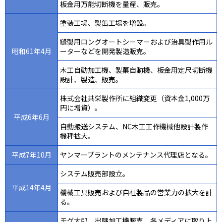
板金用万能切断機を量産、販売。
塗装工場、製缶工場を増設。
縫製用ロングオートシーマーおよび治具製作用ル
昭和61年4月
ーターなどを開発製造販売。
木工自動加工機、製菓自動機、板金用定尺切断機
設計、製造、販売。
株式会社共栄製作所に組織変更（資本金1,000万
円に増資）。
平成6年6月
自動搬送システム、NC木工工作機械他設計製作
機種拡大。
平成7年10月
ヤンマープラントのメンテナンス代理店となる。
システム販売部設立。
平成14年4月
機械工具販売および自社製品の営業力の拡大を計
る。
モグ太郎、出隅加工機販売、各メディアに取り上